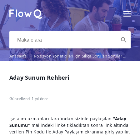
Anasayfa
→
Pozisyon Yöneticileri için Sıkça Sorulan Sorular
→
Aday
Aday Sunum Rehberi
Güncellendi 1 yıl önce
İşe alım uzmanları tarafından sizinle paylaşılan
"Aday
Sunumu"
mailindeki linke tıkladıktan sonra link altında
verilen Pin Kodu ile Aday Paylaşım ekranına giriş yapılır.