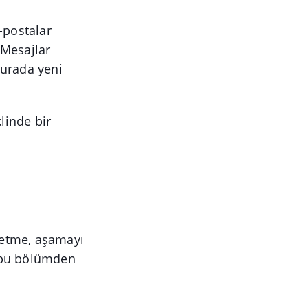
-postalar
 Mesajlar
burada yeni
linde bir
l etme, aşamayı
 bu bölümden