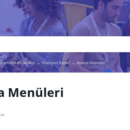
Adım Adım Anlatımlar
→
Pozisyon Süreci
→
Aşama Menüleri
 Menüleri
nce