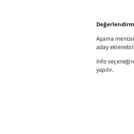
Değerlendir
Aşama menüsünd
aday eklenebili
Info seçeneğin
yapılır.