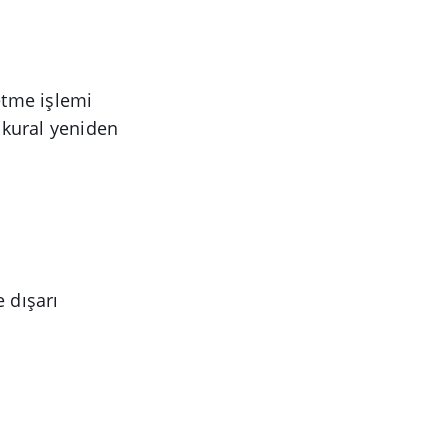
etme işlemi
 kural yeniden
e dışarı