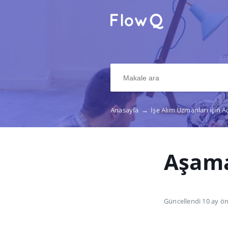
Anasayfa
→
İşe Alım Uzmanları için 
Aşama
Güncellendi 10 ay ö