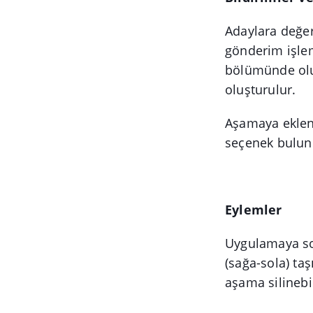
Adaylara değer
gönderim işlem
bölümünde oluş
oluşturulur.
Aşamaya eklen
seçenek bulun
Eylemler
Uygulamaya son
(sağa-sola) t
aşama silinebil