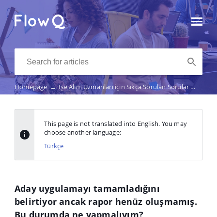
Homepage
→
İşe Alım Uzmanları için Sıkça Sorulan Sorular
→
Aday 
This page is not translated into English. You may
choose another language:
Türkçe
Aday uygulamayı tamamladığını
belirtiyor ancak rapor henüz oluşmamış.
Bu durumda ne yapmalıyım?